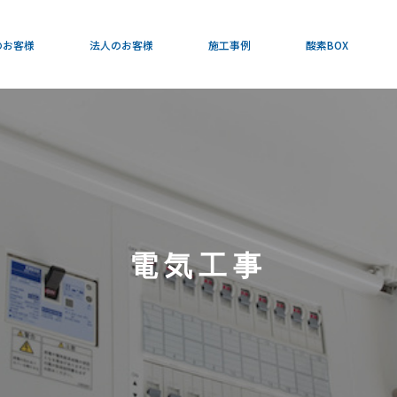
法人のお客様
のお客様
法人のお客様
施工事例
酸素BOX
空調設備
給排水設備
工場設備
法人のお客様
高精度な塩ビ加工・ダクト製作
空調設備
加工管製作
給排水設備
消防設備
工場設備
店舗・オフィス設備
高精度な塩ビ加工・ダクト製作
リノベーション
電気工事
加工管製作
漏水
消防設備
電気工事
店舗・オフィス設備
ビルメンテナンス
リノベーション
漏水
電気工事